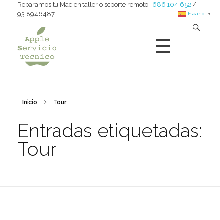
Reparamos tu Mac en taller o soporte remoto-
686 104 652
/
93 8946487
Español
▼
Apple Servicio Técnico
Reparamos iMac - MacBook - Mac nini - Mac pro - iPad
Inicio
Tour
Entradas etiquetadas:
Tour