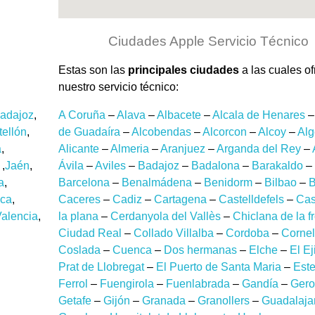
Ciudades Apple Servicio Técnico
Estas son las
principales ciudades
a las cuales o
nuestro servicio técnico:
adajoz
,
A Coruña
–
Alava
–
Albacete
–
Alcala de Henares
tellón
,
de Guadaíra
–
Alcobendas
–
Alcorcon
–
Alcoy
–
Alg
a
,
Alicante
–
Almeria
–
Aranjuez
–
Arganda del Rey
–
,
Jaén
,
Ávila
–
Aviles
–
Badajoz
–
Badalona
–
Barakaldo
–
a
,
Barcelona
–
Benalmádena
–
Benidorm
–
Bilbao
–
B
ca
,
Caceres
–
Cadiz
–
Cartagena
–
Castelldefels
–
Cas
alencia
,
la plana
–
Cerdanyola del Vallès
–
Chiclana de la f
Ciudad Real
–
Collado Villalba
–
Cordoba
–
Cornel
Coslada
–
Cuenca
–
Dos hermanas
–
Elche
–
El Ej
Prat de Llobregat
–
El Puerto de Santa Maria
–
Est
Ferrol
–
Fuengirola
–
Fuenlabrada
–
Gandía
–
Gero
Getafe
–
Gijón
–
Granada
–
Granollers
–
Guadalaja