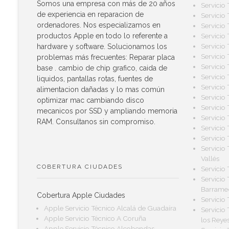
Somos una empresa con más de 20 años
Servicio
de experiencia en reparacion de
Servicio
ordenadores. Nos especializamos en
Servicio
Servicio
productos Apple en todo lo referente a
Servicio
hardware y software. Solucionamos los
Servicio
problemas más frecuentes: Reparar placa
Servicio
base . cambio de chip grafico, caida de
Servicio
liquidos, pantallas rotas, fuentes de
Servicio
alimentacion dañadas y lo mas común
Servicio
optimizar mac cambiando disco
Servicio
mecanicos por SSD y ampliando memoria
Servicio
RAM. Consultanos sin compromiso.
Servicio
Servicio
Servicio
Vallés
COBERTURA CIUDADES
Servicio
Servicio
Barrame
Cobertura Apple Ciudades
Servicio
Apple Servicio Técnico Alcalá de Guadaíra
Servicio
Apple Servicio Técnico A Coruña
los Reye
Apple Servicio Técnico Alcobendas