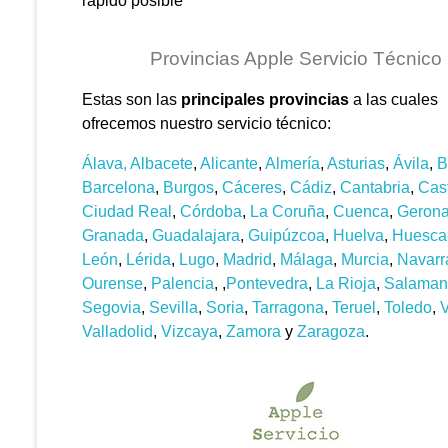
rápido posible
Provincias Apple Servicio Técnico
Estas son las
principales provincias
a las cuales
ofrecemos nuestro servicio técnico:
Álava,
Albacete
,
Alicante
,
Almería
,
Asturias
,
Ávila
,
B
Barcelona
,
Burgos
,
Cáceres
,
Cádiz
,
Cantabria
,
Cas
Ciudad Real
,
Córdoba
,
La Coruña
,
Cuenca
,
Geron
Granada
,
Guadalajara
,
Guipúzcoa
,
Huelva
,
Huesca
León
,
Lérida
,
Lugo
,
Madrid
,
Málaga
,
Murcia
,
Navarr
Ourense
,
Palencia
, ,
Pontevedra
,
La Rioja
,
Salaman
Segovia
,
Sevilla
,
Soria
,
Tarragona
,
Teruel
,
Toledo
,
V
Valladolid
,
Vizcaya
,
Zamora
y
Zaragoza
.