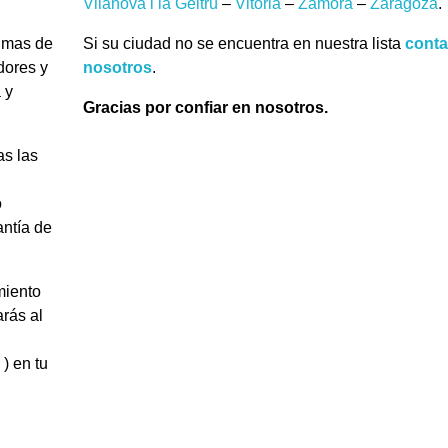
Vilanova i la Geltrú
–
Vitoria
–
Zamora
–
Zaragoza
.
 mas de
Si su ciudad no se encuentra en nuestra lista
conta
dores y
nosotros
.
 y
Gracias por confiar en nosotros.
as las
o
antía de
miento
arás al
) en tu