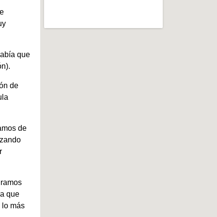
te
uy
abía que
n).
ión de
ula
tamos de
izando
r
curamos
ra que
z lo más