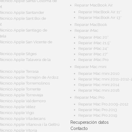
 Técnico Apple Santa Coloma de
Reparar MacBook Air
t
Reparar MacBook Air 11″
 Técnico Apple Santander
Reparar MacBook Air 13″
 Técnico Apple Sant Boi de
t
Reparar MacBook
 Técnico Apple Santiago de
Reparar iMac
ela
Reparar iMac 20″
 Técnico Apple San Vicente de
Reparar iMac 21,5″
Reparar iMac 24″
 Técnico Apple Sitges
Reparar iMac 27″
 Técnico Apple Talavera de la
Reparar iMac Pro
Reparar Mac mini
 Técnico Apple Terrasa
Reparar Mac mini 2010
 Técnico Apple Torrejón de Ardoz
Reparar Mac mini 2011-2012-
 Técnico Apple Torremolinos
Reparar Mac mini 2014
 Técnico Apple Torrente
Reparar Mac mini 2018
Técnico Apple Torrevieja
Reparar Mac Pro
 Técnico Apple Valdemoro
Reparar Mac Pro 2009-2012
 Técnico Apple Vélez
Reparar Mac Pro 2013
 Técnico Apple Vigo
Reparar Mac Pro 2019
 Técnico Apple Viladecans
Recuperación datos
Técnico Apple Vilanova i la Geltrú
Contacto
Técnico Apple Vitoria