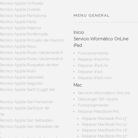
 Técnico Apple Orihuela
 Técnico Apple Oviedo
 Técnico Apple Pamplona
MENU GENERAL
 Técnico Apple Parla
 Técnico Apple Paterna
Inicio
 Técnico Apple Ponferrada
Servicio Informático OnLine
 Técnico Apple Pozuelo de Alarcón
iPad
 Técnico Apple Reus
 Técnico Apple Rivas–Vaciamadrid
Funcionamiento
 Técnico Apple Rivas–Vaciamadrid
Reparar iPad Pro
 Técnico Apple Roquetas de Mar
Reparar iPad Air
 Técnico Apple Rubí
Reparar iPad
 Técnico Apple Sabadell
Reparar iPad mini
 Técnico Apple Sagunto
Mac
 Técnico Apple Sant Cugat del
Servicio Informático OnLine
Descargar SIR-Apple
 Técnico Apple San Fernando
Funcionamiento
 Técnico Apple Sanlúcar de
Reparar MacBook Pro
da
Reparar Macbook Pro 13″
 Técnico Apple San Sebastián
Reparar MacBook Pro 15″
 Técnico Apple San Sebastián de
Reparar MacBook Pro 16″
s
Reparar MacBook Pro 17″