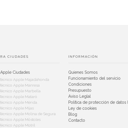
RA CIUDADES
INFORMACIÓN
 Apple Ciudades
Quienes Somos
Funcionamiento del servicio
 Técnico Apple Majadahonda
Condiciones
 Técnico Apple Manresa
Presupuesto
 Técnico Apple Marbella
Aviso Leglal
 Técnico Apple Mataró
Política de protección de dato
 Técnico Apple Mérida
 Técnico Apple Mijas
Ley de cookies
 Técnico Apple Molina de Segura
Blog
 Técnico Apple Móstoles
Contacto
 Técnico Apple Motril