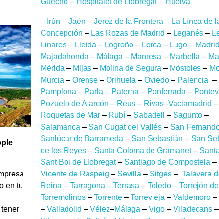
Guecho
–
Hospitalet de Llobregat
–
Huelva
–
Irún
–
Jaén
–
Jerez de la Frontera
–
La Línea de l
Concepción
–
Las Rozas de Madrid
–
Leganés
–
L
Linares
–
Lleida
–
Logroño
–
Lorca
–
Lugo
–
Madri
Majadahonda
–
Málaga
–
Manresa
–
Marbella
–
Ma
Mérida
–
Mijas
–
Molina de Segura
–
Móstoles
–
Mot
Murcia
–
Orense
–
Orihuela
–
Oviedo
–
Palencia
–
Pamplona
–
Parla
–
Paterna
–
Ponferrada
–
Pontev
Pozuelo de Alarcón
–
Reus
–
Rivas
–
Vaciamadrid
–
Roquetas de Mar
–
Rubí
–
Sabadell
–
Sagunto
–
Salamanca
–
San Cugat del Vallés
–
San Fernand
Sanlúcar de Barrameda
–
San Sebastián
–
San Seb
ple
de los Reyes
–
Santa Coloma de Gramanet
–
Sant
Sant Boi de Llobregat
–
Santiago de Compostela
–
empresa
Vicente de Raspeig
–
Sevilla
–
Sitges
–
Talavera d
o en tu
Reina
–
Tarragona
–
Terrasa
–
Toledo
–
Torrejón de
Torremolinos
–
Torrente
–
Torrevieja
–
Valdemoro
–
 tener
–
Valladolid
–
Vélez
–
Málaga
–
Vigo
–
Viladecans
–