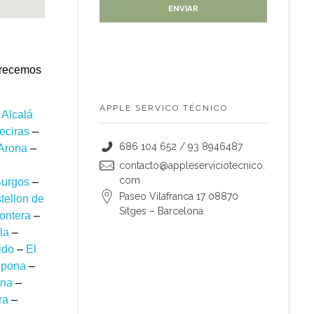
frecemos
APPLE SERVICO TÉCNICO
–
Alcalá
eciras
–
686 104 652 / 93 8946487
Arona
–
contacto@appleserviciotecnico.
com
urgos
–
Paseo Vilafranca 17 08870
tellon de
Sitges – Barcelona
rontera
–
la
–
ido
–
El
epona
–
na
–
ra
–