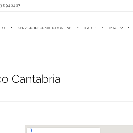
93 8946487
CIO
SERVICIO INFORMÁTICO ONLINE
IPAD
MAC
co Cantabria