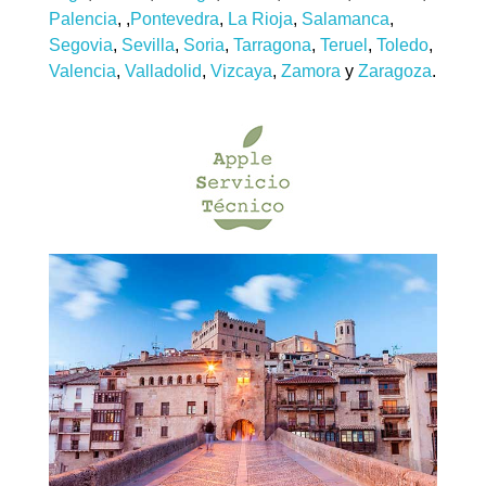
Palencia
, ,
Pontevedra
,
La Rioja
,
Salamanca
,
Segovia
,
Sevilla
,
Soria
,
Tarragona
,
Teruel
,
Toledo
,
Valencia
,
Valladolid
,
Vizcaya
,
Zamora
y
Zaragoza
.