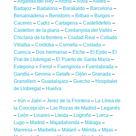
–
Arganda del Rey
–
Arona
–
Ávila
–
Aviles
–
Badajoz
–
Badalona
–
Barakaldo
–
Barcelona
–
Benalmádena
–
Benidorm
–
Bilbao
–
Burgos
–
Caceres
–
Cadiz
–
Cartagena
–
Castelldefels
–
Castellon de la plana
–
Cerdanyola del Vallès
–
Chiclana de la frontera
–
Ciudad Real
–
Collado
Villalba
–
Cordoba
–
Cornella
–
Coslada
–
Cuenca
–
Dos hermanas
–
Elche
–
El Ejido
–
El
Prat de Llobregat
–
El Puerto de Santa Maria
–
Estepona
–
Ferrol
–
Fuengirola
–
Fuenlabrada
–
Gandía
–
Gerona
–
Getafe
–
Gijón
–
Granada
–
Granollers
–
Guadalajara
–
Guecho
–
Hospitalet
de Llobregat
–
Huelva
–
Irún
–
Jaén
–
Jerez de la Frontera
–
La Línea de
la Concepción
–
Las Rozas de Madrid
–
Leganés
–
León
–
Linares
–
Lleida
–
Logroño
–
Lorca
–
Lugo
–
Madrid
–
Majadahonda
–
Málaga
–
Manresa
–
Marbella
–
Mataró
–
Mérida
–
Mijas
–