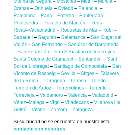
Molina de Segura
–
Móstoles
–
Motril
–
Murcia
–
Orense
–
Orihuela
–
Oviedo
–
Palencia
–
Pamplona
–
Parla
–
Paterna
–
Ponferrada
–
Pontevedra
–
Pozuelo de Alarcón
–
Reus
–
Rivas
–
Vaciamadrid
–
Roquetas de Mar
–
Rubí
–
Sabadell
–
Sagunto
–
Salamanca
–
San Cugat del
Vallés
–
San Fernando
–
Sanlúcar de Barrameda
–
San Sebastián
–
San Sebastián de los Reyes
–
Santa Coloma de Gramanet
–
Santander
–
Sant
Boi de Llobregat
–
Santiago de Compostela
–
San
Vicente de Raspeig
–
Sevilla
–
Sitges
–
Talavera
de la Reina
–
Tarragona
–
Terrasa
–
Toledo
–
Torrejón de Ardoz
–
Torremolinos
–
Torrente
–
Torrevieja
–
Valdemoro
–
Valencia
–
Valladolid
–
Vélez
–
Málaga
–
Vigo
–
Viladecans
–
Vilanova i la
Geltrú
–
Vitoria
–
Zamora
–
Zaragoza
.
Si su ciudad no se encuentra en nuestra lista
contacte con nosotros
.