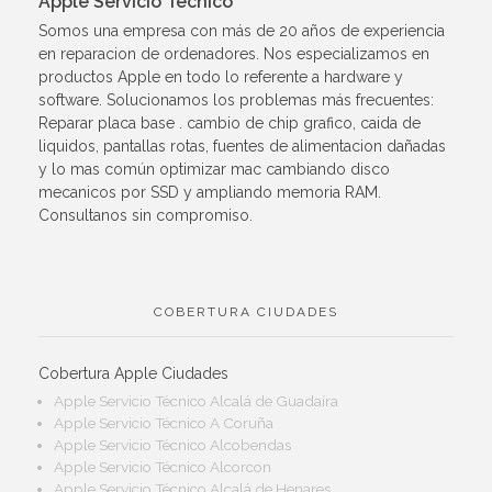
Apple Servicio Técnico
Somos una empresa con más de 20 años de experiencia
en reparacion de ordenadores. Nos especializamos en
productos Apple en todo lo referente a hardware y
software. Solucionamos los problemas más frecuentes:
Reparar placa base . cambio de chip grafico, caida de
liquidos, pantallas rotas, fuentes de alimentacion dañadas
y lo mas común optimizar mac cambiando disco
mecanicos por SSD y ampliando memoria RAM.
Consultanos sin compromiso.
COBERTURA CIUDADES
Cobertura Apple Ciudades
Apple Servicio Técnico Alcalá de Guadaíra
Apple Servicio Técnico A Coruña
Apple Servicio Técnico Alcobendas
Apple Servicio Técnico Alcorcon
Apple Servicio Técnico Alcalá de Henares