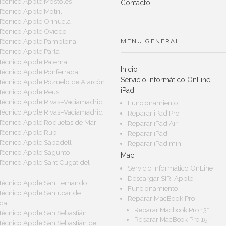
 Técnico Apple Móstoles
Contacto
 Técnico Apple Motril
 Técnico Apple Orihuela
 Técnico Apple Oviedo
 Técnico Apple Pamplona
MENU GENERAL
 Técnico Apple Parla
 Técnico Apple Paterna
Inicio
 Técnico Apple Ponferrada
Servicio Informático OnLine
 Técnico Apple Pozuelo de Alarcón
iPad
 Técnico Apple Reus
 Técnico Apple Rivas–Vaciamadrid
Funcionamiento
 Técnico Apple Rivas–Vaciamadrid
Reparar iPad Pro
 Técnico Apple Roquetas de Mar
Reparar iPad Air
 Técnico Apple Rubí
Reparar iPad
 Técnico Apple Sabadell
Reparar iPad mini
 Técnico Apple Sagunto
Mac
 Técnico Apple Sant Cugat del
Servicio Informático OnLine
Descargar SIR-Apple
 Técnico Apple San Fernando
Funcionamiento
 Técnico Apple Sanlúcar de
Reparar MacBook Pro
da
Reparar Macbook Pro 13″
 Técnico Apple San Sebastián
Reparar MacBook Pro 15″
 Técnico Apple San Sebastián de