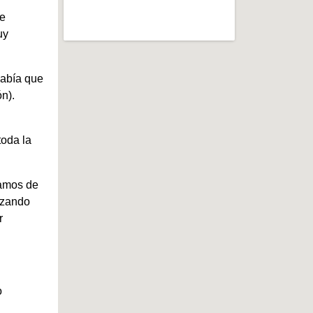
te
uy
abía que
n).
toda la
tamos de
izando
r
o