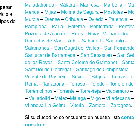
Majadahonda
–
Málaga
–
Manresa
–
Marbella
–
Ma
parar
Mérida
–
Mijas
–
Molina de Segura
–
Móstoles
–
Mot
vicio a
Murcia
–
Orense
–
Orihuela
–
Oviedo
–
Palencia
–
uipos de
Pamplona
–
Parla
–
Paterna
–
Ponferrada
–
Pontev
Pozuelo de Alarcón
–
Reus
–
Rivas
–
Vaciamadrid
–
Roquetas de Mar
–
Rubí
–
Sabadell
–
Sagunto
–
Salamanca
–
San Cugat del Vallés
–
San Fernand
Sanlúcar de Barrameda
–
San Sebastián
–
San Seb
de los Reyes
–
Santa Coloma de Gramanet
–
Sant
Sant Boi de Llobregat
–
Santiago de Compostela
–
Vicente de Raspeig
–
Sevilla
–
Sitges
–
Talavera d
Reina
–
Tarragona
–
Terrasa
–
Toledo
–
Torrejón de
Torremolinos
–
Torrente
–
Torrevieja
–
Valdemoro
–
–
Valladolid
–
Vélez
–
Málaga
–
Vigo
–
Viladecans
–
Vilanova i la Geltrú
–
Vitoria
–
Zamora
–
Zaragoza
.
Si su ciudad no se encuentra en nuestra lista
conta
nosotros
.