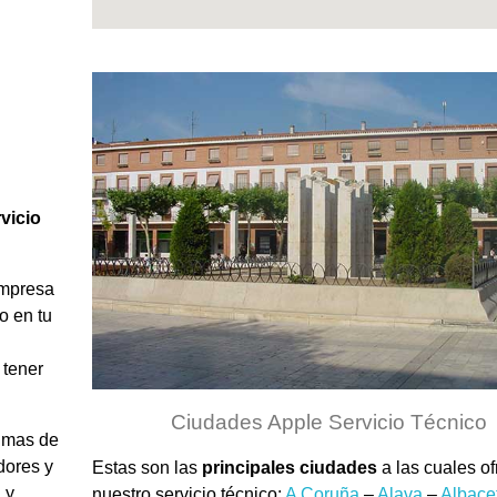
vicio
empresa
o en tu
 tener
Ciudades Apple Servicio Técnico
 mas de
dores y
Estas son las
principales ciudades
a las cuales o
 y
nuestro servicio técnico:
A Coruña
–
Alava
–
Albace