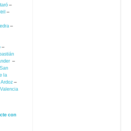
taró
–
ril
–
edra
–
o
–
astián
ander
–
San
e la
 Ardoz
–
Valencia
cte con