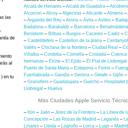
Alcalá de Henares
–
Alcalá de Guadaíra
–
Alcoben
Alcorcon
–
Alcoy
–
Algeciras
–
Alicante
–
Almeria
–
as las
–
Arganda del Rey
–
Arona
–
Ávila
–
Aviles
–
Badaj
Badalona
–
Barakaldo
–
Barcelona
–
Benalmáden
o
Benidorm
–
Bilbao
–
Burgos
–
Caceres
–
Cadiz
–
C
antía de
–
Castelldefels
–
Castellon de la plana
–
Cerdanyol
Vallès
–
Chiclana de la frontera
–
Ciudad Real
–
Co
Villalba
–
Cordoba
–
Cornella
–
Coslada
–
Cuenca
miento
hermanas
–
Elche
–
El Ejido
–
El Prat de Llobregat
arás al
Puerto de Santa Maria
–
Estepona
–
Ferrol
–
Fueng
Fuenlabrada
–
Gandía
–
Gerona
–
Getafe
–
Gijón
) en tu
–
Granollers
–
Guadalajara
–
Guecho
–
Hospitalet 
Llobregat
–
Huelva
Más Ciudades Apple Servicio Técni
–
Irún
–
Jaén
–
Jerez de la Frontera
–
La Línea de l
Concepción
–
Las Rozas de Madrid
–
Leganés
–
L
Linares
–
Lleida
–
Logroño
–
Lorca
–
Lugo
–
Madri