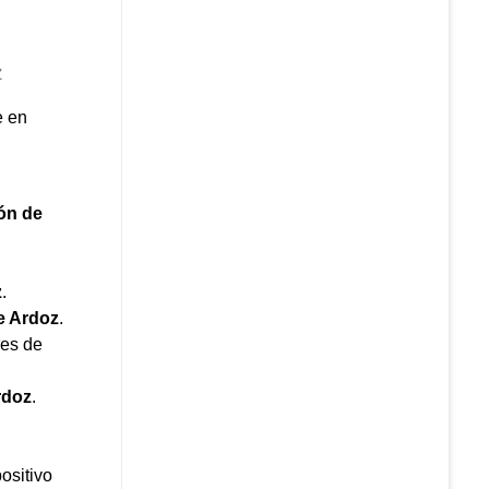
z
e en
ón de
z
.
e Ardoz
.
res de
rdoz
.
ositivo