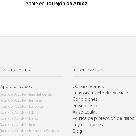
Apple en
Torrejón de Ardoz
.
RA CIUDADES
INFORMACIÓN
 Apple Ciudades
Quienes Somos
Funcionamiento del servicio
 Técnico Apple Majadahonda
Condiciones
 Técnico Apple Manresa
Presupuesto
 Técnico Apple Marbella
Aviso Leglal
 Técnico Apple Mataró
Política de protección de dato
 Técnico Apple Mérida
 Técnico Apple Mijas
Ley de cookies
 Técnico Apple Molina de Segura
Blog