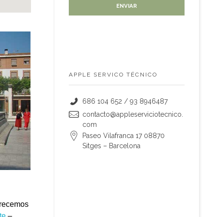
APPLE SERVICO TÉCNICO
686 104 652 / 93 8946487
contacto@appleserviciotecnico.
com
Paseo Vilafranca 17 08870
Sitges – Barcelona
frecemos
te
–