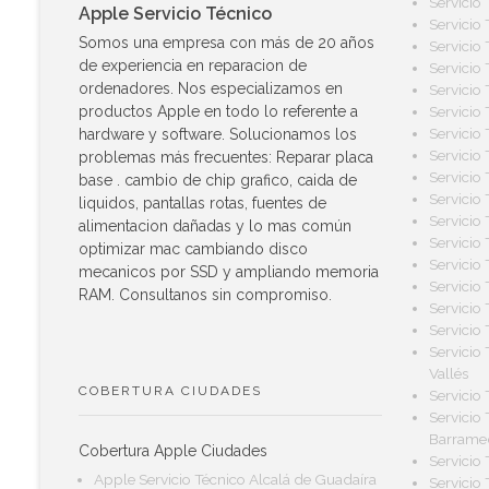
Servicio
Apple Servicio Técnico
Servicio
Somos una empresa con más de 20 años
Servicio
de experiencia en reparacion de
Servicio
ordenadores. Nos especializamos en
Servicio
Servicio
productos Apple en todo lo referente a
Servicio
hardware y software. Solucionamos los
Servicio
problemas más frecuentes: Reparar placa
Servicio
base . cambio de chip grafico, caida de
Servicio
liquidos, pantallas rotas, fuentes de
Servicio
alimentacion dañadas y lo mas común
Servicio
optimizar mac cambiando disco
Servicio
mecanicos por SSD y ampliando memoria
Servicio
RAM. Consultanos sin compromiso.
Servicio
Servicio
Servicio
Vallés
COBERTURA CIUDADES
Servicio
Servicio
Barrame
Cobertura Apple Ciudades
Servicio
Apple Servicio Técnico Alcalá de Guadaíra
Servicio