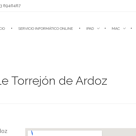
93 8946487
CIO
SERVICIO INFORMÁTICO ONLINE
IPAD
MAC
le Torrejón de Ardoz
doz