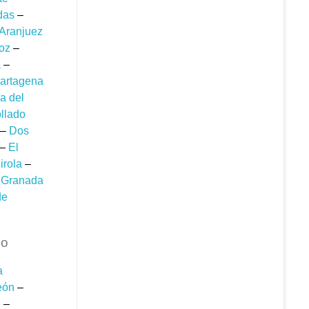
das
–
Aranjuez
oz
–
a
–
artagena
a del
llado
–
Dos
–
El
irola
–
–
Granada
de
co
a
eón
–
d
–