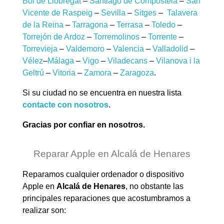
Boi de Llobregat
–
Santiago de Compostela
–
San
Vicente de Raspeig
–
Sevilla
–
Sitges
–
Talavera
de la Reina
–
Tarragona
–
Terrasa
–
Toledo
–
Torrejón de Ardoz
–
Torremolinos
–
Torrente
–
Torrevieja
–
Valdemoro
–
Valencia
–
Valladolid
–
Vélez
–
Málaga
–
Vigo
–
Viladecans
–
Vilanova i la
Geltrú
–
Vitoria
–
Zamora
–
Zaragoza
.
Si su ciudad no se encuentra en nuestra lista
contacte con nosotros
.
Gracias por confiar en nosotros.
Reparar Apple en Alcalá de Henares
Reparamos cualquier ordenador o dispositivo
Apple en
Alcalá de Henares
, no obstante las
principales reparaciones que acostumbramos a
realizar son: