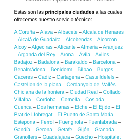
Estas son las
principales ciudades
a las cuales
ofrecemos nuestro servicio técnico:
A Coruña
–
Alava
–
Albacete
–
Alcalá de Henares
–
Alcalá de Guadaíra
–
Alcobendas
–
Alcorcon
–
Alcoy
–
Algeciras
–
Alicante
–
Almeria
–
Aranjuez
–
Arganda del Rey
–
Arona
–
Ávila
–
Aviles
–
Badajoz
–
Badalona
–
Barakaldo
–
Barcelona
–
Benalmádena
–
Benidorm
–
Bilbao
–
Burgos
–
Caceres
–
Cadiz
–
Cartagena
–
Castelldefels
–
Castellon de la plana
–
Cerdanyola del Vallès
–
Chiclana de la frontera
–
Ciudad Real
–
Collado
Villalba
–
Cordoba
–
Cornella
–
Coslada
–
Cuenca
–
Dos hermanas
–
Elche
–
El Ejido
–
El
Prat de Llobregat
–
El Puerto de Santa Maria
–
Estepona
–
Ferrol
–
Fuengirola
–
Fuenlabrada
–
Gandía
–
Gerona
–
Getafe
–
Gijón
–
Granada
–
Granollers
–
Guadalajara
–
Guecho
–
Hospitalet