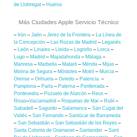
de Llobregat
–
Huelva
Más Ciudades Apple Servicio Técnico
–
Irún
–
Jaén
–
Jerez de la Frontera
–
La Línea de
la Concepción
–
Las Rozas de Madrid
–
Leganés
–
León
–
Linares
–
Lleida
–
Logroño
–
Lorca
–
Lugo
–
Madrid
–
Majadahonda
–
Málaga
–
Manresa
–
Marbella
–
Mataró
–
Mérida
–
Mijas
–
Molina de Segura
–
Móstoles
–
Motril
–
Murcia
–
Orense
–
Orihuela
–
Oviedo
–
Palencia
–
Pamplona
–
Parla
–
Paterna
–
Ponferrada
–
Pontevedra
–
Pozuelo de Alarcón
–
Reus
–
Rivas
–
Vaciamadrid
–
Roquetas de Mar
–
Rubí
–
Sabadell
–
Sagunto
–
Salamanca
–
San Cugat del
Vallés
–
San Fernando
–
Sanlúcar de Barrameda
–
San Sebastián
–
San Sebastián de los Reyes
–
Santa Coloma de Gramanet
–
Santander
–
Sant