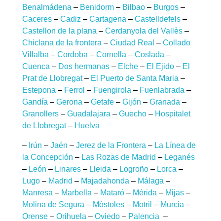
Benalmádena
–
Benidorm
–
Bilbao
–
Burgos
–
Caceres
–
Cadiz
–
Cartagena
–
Castelldefels
–
Castellon de la plana
–
Cerdanyola del Vallès
–
Chiclana de la frontera
–
Ciudad Real
–
Collado
Villalba
–
Cordoba
–
Cornella
–
Coslada
–
Cuenca
–
Dos hermanas
–
Elche
–
El Ejido
–
El
Prat de Llobregat
–
El Puerto de Santa Maria
–
Estepona
–
Ferrol
–
Fuengirola
–
Fuenlabrada
–
Gandía
–
Gerona
–
Getafe
–
Gijón
–
Granada
–
Granollers
–
Guadalajara
–
Guecho
–
Hospitalet
de Llobregat
–
Huelva
–
Irún
–
Jaén
–
Jerez de la Frontera
–
La Línea de
la Concepción
–
Las Rozas de Madrid
–
Leganés
–
León
–
Linares
–
Lleida
–
Logroño
–
Lorca
–
Lugo
–
Madrid
–
Majadahonda
–
Málaga
–
Manresa
–
Marbella
–
Mataró
–
Mérida
–
Mijas
–
Molina de Segura
–
Móstoles
–
Motril
–
Murcia
–
Orense
–
Orihuela
–
Oviedo
–
Palencia
–