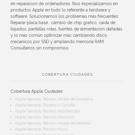
en reparacion de ordenadores. Nos especializamos en
productos Apple en todo lo referente a hardware y
software. Solucionamos los problemas más frecuentes:
Reparar placa base . cambio de chip grafico, caida de
liquidos, pantallas rotas, fuentes de alimentacion dañadas
y lo mas común optimizar mac cambiando disco
mecanicos por SSD y ampliando memoria RAM.
Consultanos sin compromiso.
COBERTURA CIUDADES
Cobertura Apple Ciudades
Apple Servicio Técnico Alcalá de Guadaíra
Apple Servicio Técnico A Coruña
Apple Servicio Técnico Alcobendas
Apple Servicio Técnico Alcorcon
Apple Servicio Técnico Alcalá de Henares
Apple Servicio Técnico Alcoy
Apple Servicio Técnico Algeciras