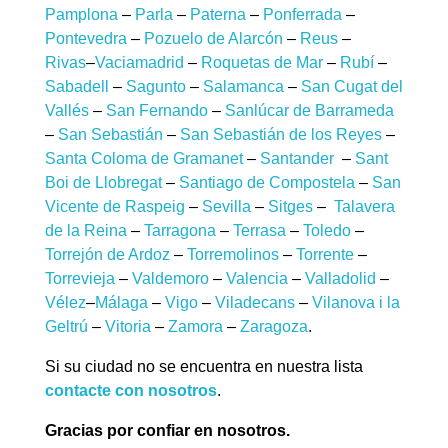
Pamplona
–
Parla
–
Paterna
–
Ponferrada
–
Pontevedra
–
Pozuelo de Alarcón
–
Reus
–
Rivas
–
Vaciamadrid
–
Roquetas de Mar
–
Rubí
–
Sabadell
–
Sagunto
–
Salamanca
–
San Cugat del
Vallés
–
San Fernando
–
Sanlúcar de Barrameda
–
San Sebastián
–
San Sebastián de los Reyes
–
Santa Coloma de Gramanet
–
Santander
–
Sant
Boi de Llobregat
–
Santiago de Compostela
–
San
Vicente de Raspeig
–
Sevilla
–
Sitges
–
Talavera
de la Reina
–
Tarragona
–
Terrasa
–
Toledo
–
Torrejón de Ardoz
–
Torremolinos
–
Torrente
–
Torrevieja
–
Valdemoro
–
Valencia
–
Valladolid
–
Vélez
–
Málaga
–
Vigo
–
Viladecans
–
Vilanova i la
Geltrú
–
Vitoria
–
Zamora
–
Zaragoza
.
Si su ciudad no se encuentra en nuestra lista
contacte con nosotros
.
Gracias por confiar en nosotros.