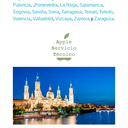
Palencia
, ,
Pontevedra
,
La Rioja
,
Salamanca
,
Segovia
,
Sevilla
,
Soria
,
Tarragona
,
Teruel
,
Toledo
,
Valencia
,
Valladolid
,
Vizcaya
,
Zamora
y
Zaragoza
.