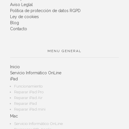
Aviso Leglal
Política de protección de datos RGPD
Ley de cookies
Blog
Contacto
MENU GENERAL
Inicio
Servicio Informático OnLine
iPad
Funcionamiento
Reparar iPad Pro
Reparar iPad Air
Reparar iPad
Reparar iPad mini
Mac
Servicio Informático OnLine