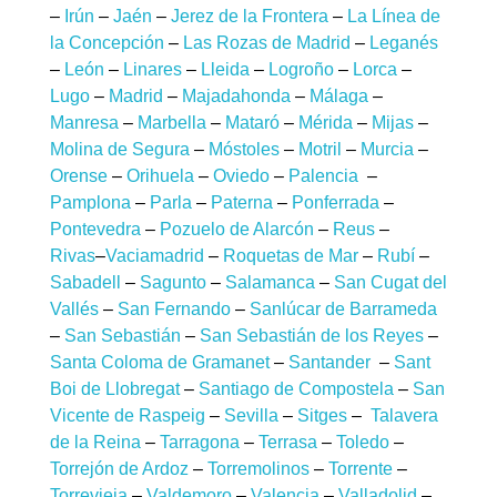
–
Irún
–
Jaén
–
Jerez de la Frontera
–
La Línea de
la Concepción
–
Las Rozas de Madrid
–
Leganés
–
León
–
Linares
–
Lleida
–
Logroño
–
Lorca
–
Lugo
–
Madrid
–
Majadahonda
–
Málaga
–
Manresa
–
Marbella
–
Mataró
–
Mérida
–
Mijas
–
Molina de Segura
–
Móstoles
–
Motril
–
Murcia
–
Orense
–
Orihuela
–
Oviedo
–
Palencia
–
Pamplona
–
Parla
–
Paterna
–
Ponferrada
–
Pontevedra
–
Pozuelo de Alarcón
–
Reus
–
Rivas
–
Vaciamadrid
–
Roquetas de Mar
–
Rubí
–
Sabadell
–
Sagunto
–
Salamanca
–
San Cugat del
Vallés
–
San Fernando
–
Sanlúcar de Barrameda
–
San Sebastián
–
San Sebastián de los Reyes
–
Santa Coloma de Gramanet
–
Santander
–
Sant
Boi de Llobregat
–
Santiago de Compostela
–
San
Vicente de Raspeig
–
Sevilla
–
Sitges
–
Talavera
de la Reina
–
Tarragona
–
Terrasa
–
Toledo
–
Torrejón de Ardoz
–
Torremolinos
–
Torrente
–
Torrevieja
–
Valdemoro
–
Valencia
–
Valladolid
–