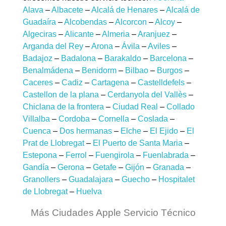
Alava
–
Albacete
–
Alcalá de Henares
–
Alcalá de
Guadaíra
–
Alcobendas
–
Alcorcon
–
Alcoy
–
Algeciras
–
Alicante
–
Almeria
–
Aranjuez
–
Arganda del Rey
–
Arona
–
Ávila
–
Aviles
–
Badajoz
–
Badalona
–
Barakaldo
–
Barcelona
–
Benalmádena
–
Benidorm
–
Bilbao
–
Burgos
–
Caceres
–
Cadiz
–
Cartagena
–
Castelldefels
–
Castellon de la plana
–
Cerdanyola del Vallès
–
Chiclana de la frontera
–
Ciudad Real
–
Collado
Villalba
–
Cordoba
–
Cornella
–
Coslada
–
Cuenca
–
Dos hermanas
–
Elche
–
El Ejido
–
El
Prat de Llobregat
–
El Puerto de Santa Maria
–
Estepona
–
Ferrol
–
Fuengirola
–
Fuenlabrada
–
Gandía
–
Gerona
–
Getafe
–
Gijón
–
Granada
–
Granollers
–
Guadalajara
–
Guecho
–
Hospitalet
de Llobregat
–
Huelva
Más Ciudades Apple Servicio Técnico