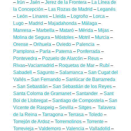
–
Irún
–
Jaén
–
Jerez de la Frontera
–
La Línea de
la Concepción
–
Las Rozas de Madrid
–
Leganés
–
León
–
Linares
–
Lleida
–
Logroño
–
Lorca
–
Lugo
–
Madrid
–
Majadahonda
–
Málaga
–
Manresa
–
Marbella
–
Mataró
–
Mérida
–
Mijas
–
Molina de Segura
–
Móstoles
–
Motril
–
Murcia
–
Orense
–
Orihuela
–
Oviedo
–
Palencia
–
Pamplona
–
Parla
–
Paterna
–
Ponferrada
–
Pontevedra
–
Pozuelo de Alarcón
–
Reus
–
Rivas
–
Vaciamadrid
–
Roquetas de Mar
–
Rubí
–
Sabadell
–
Sagunto
–
Salamanca
–
San Cugat del
Vallés
–
San Fernando
–
Sanlúcar de Barrameda
–
San Sebastián
–
San Sebastián de los Reyes
–
Santa Coloma de Gramanet
–
Santander
–
Sant
Boi de Llobregat
–
Santiago de Compostela
–
San
Vicente de Raspeig
–
Sevilla
–
Sitges
–
Talavera
de la Reina
–
Tarragona
–
Terrasa
–
Toledo
–
Torrejón de Ardoz
–
Torremolinos
–
Torrente
–
Torrevieja
–
Valdemoro
–
Valencia
–
Valladolid
–