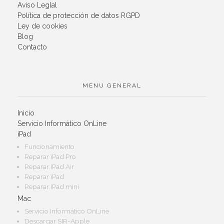
Aviso Leglal
Política de protección de datos RGPD
Ley de cookies
Blog
Contacto
MENU GENERAL
Inicio
Servicio Informático OnLine
iPad
Funcionamiento
Reparar iPad Pro
Reparar iPad Air
Reparar iPad
Reparar iPad mini
Mac
Servicio Informático OnLine
Descargar SIR-Apple