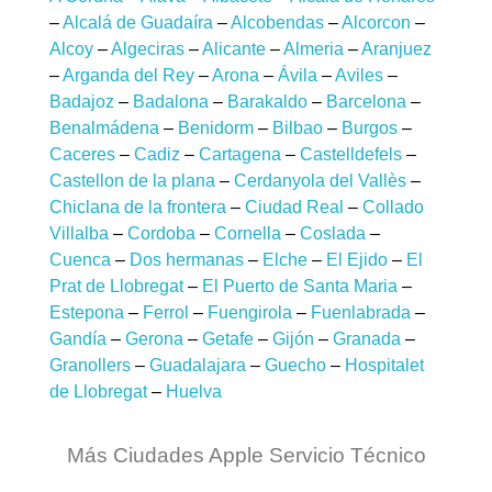
–
Alcalá de Guadaíra
–
Alcobendas
–
Alcorcon
–
Alcoy
–
Algeciras
–
Alicante
–
Almeria
–
Aranjuez
–
Arganda del Rey
–
Arona
–
Ávila
–
Aviles
–
Badajoz
–
Badalona
–
Barakaldo
–
Barcelona
–
Benalmádena
–
Benidorm
–
Bilbao
–
Burgos
–
Caceres
–
Cadiz
–
Cartagena
–
Castelldefels
–
Castellon de la plana
–
Cerdanyola del Vallès
–
Chiclana de la frontera
–
Ciudad Real
–
Collado
Villalba
–
Cordoba
–
Cornella
–
Coslada
–
Cuenca
–
Dos hermanas
–
Elche
–
El Ejido
–
El
Prat de Llobregat
–
El Puerto de Santa Maria
–
Estepona
–
Ferrol
–
Fuengirola
–
Fuenlabrada
–
Gandía
–
Gerona
–
Getafe
–
Gijón
–
Granada
–
Granollers
–
Guadalajara
–
Guecho
–
Hospitalet
de Llobregat
–
Huelva
Más Ciudades Apple Servicio Técnico