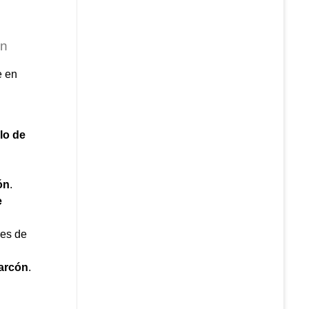
ón
e en
lo de
ón
.
e
res de
arcón
.