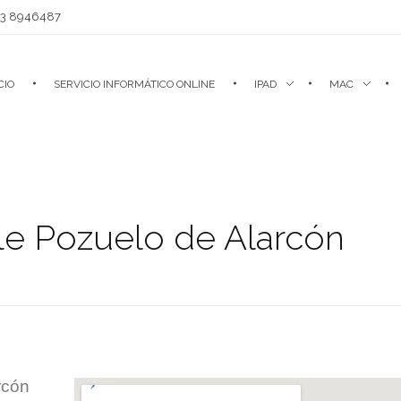
93 8946487
CIO
SERVICIO INFORMÁTICO ONLINE
IPAD
MAC
le Pozuelo de Alarcón
rcón