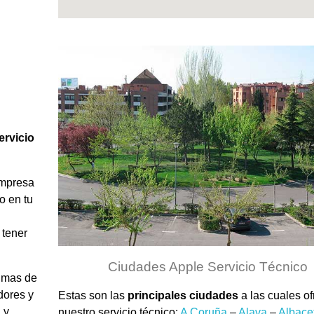
rvicio
empresa
o en tu
 tener
Ciudades Apple Servicio Técnico
 mas de
dores y
Estas son las
principales ciudades
a las cuales o
 y
nuestro servicio técnico:
A Coruña
–
Alava
–
Albace