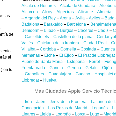
Alcalá de Henares
–
Alcalá de Guadaíra
–
Alcoben
Alcorcon
–
Alcoy
–
Algeciras
–
Alicante
–
Almeria
–
as las
–
Arganda del Rey
–
Arona
–
Ávila
–
Aviles
–
Badaj
Badalona
–
Barakaldo
–
Barcelona
–
Benalmáden
o
Benidorm
–
Bilbao
–
Burgos
–
Caceres
–
Cadiz
–
C
antía de
–
Castelldefels
–
Castellon de la plana
–
Cerdanyol
Vallès
–
Chiclana de la frontera
–
Ciudad Real
–
Co
Villalba
–
Cordoba
–
Cornella
–
Coslada
–
Cuenca
miento
hermanas
–
Elche
–
El Ejido
–
El Prat de Llobregat
arás al
Puerto de Santa Maria
–
Estepona
–
Ferrol
–
Fueng
Fuenlabrada
–
Gandía
–
Gerona
–
Getafe
–
Gijón
) en tu
–
Granollers
–
Guadalajara
–
Guecho
–
Hospitalet 
Llobregat
–
Huelva
Más Ciudades Apple Servicio Técni
–
Irún
–
Jaén
–
Jerez de la Frontera
–
La Línea de l
Concepción
–
Las Rozas de Madrid
–
Leganés
–
L
Linares
–
Lleida
–
Logroño
–
Lorca
–
Lugo
–
Madri