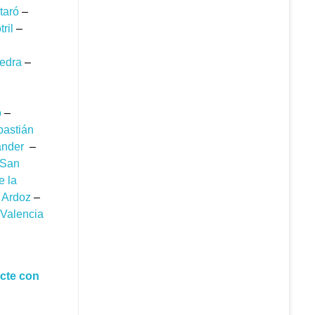
taró
–
ril
–
edra
–
o
–
astián
ander
–
San
e la
 Ardoz
–
Valencia
cte con