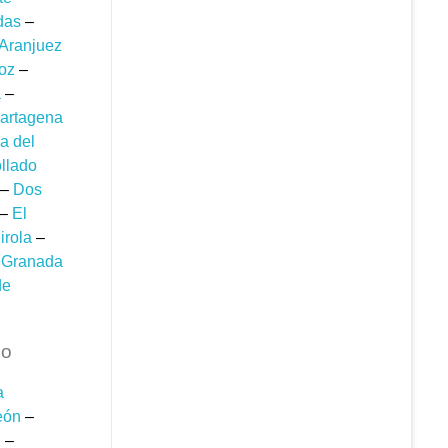
das
–
Aranjuez
oz
–
a
–
artagena
a del
llado
–
Dos
–
El
irola
–
–
Granada
de
co
a
eón
–
d
–