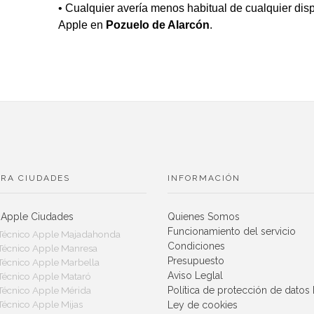
• Cualquier avería menos habitual de cualquier disp
Apple en
Pozuelo de Alarcón
.
RA CIUDADES
INFORMACIÓN
 Apple Ciudades
Quienes Somos
Funcionamiento del servicio
 Técnico Apple Majadahonda
Condiciones
 Técnico Apple Manresa
Presupuesto
 Técnico Apple Marbella
Aviso Leglal
 Técnico Apple Mataró
Política de protección de dato
 Técnico Apple Mérida
 Técnico Apple Mijas
Ley de cookies