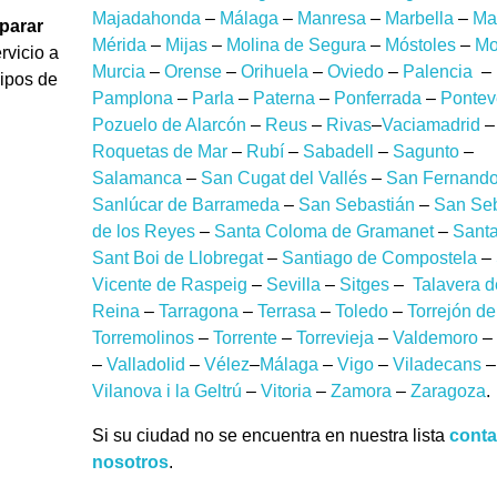
Majadahonda
–
Málaga
–
Manresa
–
Marbella
–
Ma
parar
Mérida
–
Mijas
–
Molina de Segura
–
Móstoles
–
Mot
ervicio a
Murcia
–
Orense
–
Orihuela
–
Oviedo
–
Palencia
–
uipos de
Pamplona
–
Parla
–
Paterna
–
Ponferrada
–
Pontev
Pozuelo de Alarcón
–
Reus
–
Rivas
–
Vaciamadrid
–
Roquetas de Mar
–
Rubí
–
Sabadell
–
Sagunto
–
Salamanca
–
San Cugat del Vallés
–
San Fernand
Sanlúcar de Barrameda
–
San Sebastián
–
San Seb
de los Reyes
–
Santa Coloma de Gramanet
–
Sant
Sant Boi de Llobregat
–
Santiago de Compostela
–
Vicente de Raspeig
–
Sevilla
–
Sitges
–
Talavera d
Reina
–
Tarragona
–
Terrasa
–
Toledo
–
Torrejón de
Torremolinos
–
Torrente
–
Torrevieja
–
Valdemoro
–
–
Valladolid
–
Vélez
–
Málaga
–
Vigo
–
Viladecans
–
Vilanova i la Geltrú
–
Vitoria
–
Zamora
–
Zaragoza
.
Si su ciudad no se encuentra en nuestra lista
conta
nosotros
.