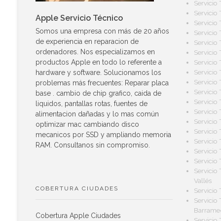
Servicio
Servicio
Apple Servicio Técnico
Servicio
Somos una empresa con más de 20 años
Servicio
de experiencia en reparacion de
Servicio
ordenadores. Nos especializamos en
Servicio
Servicio
productos Apple en todo lo referente a
Servicio
hardware y software. Solucionamos los
Servicio
problemas más frecuentes: Reparar placa
Servicio
base . cambio de chip grafico, caida de
Servicio
liquidos, pantallas rotas, fuentes de
Servicio
alimentacion dañadas y lo mas común
Servicio
optimizar mac cambiando disco
Servicio
mecanicos por SSD y ampliando memoria
Servicio
RAM. Consultanos sin compromiso.
Servicio
Servicio
Servicio
Vallés
COBERTURA CIUDADES
Servicio
Servicio
Barrame
Cobertura Apple Ciudades
Servicio