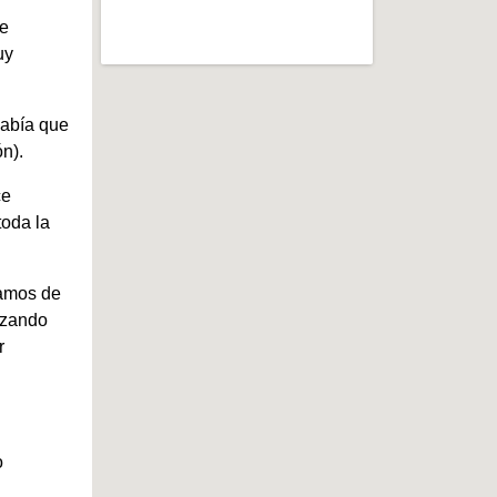
te
uy
abía que
n).
ce
toda la
tamos de
izando
r
o