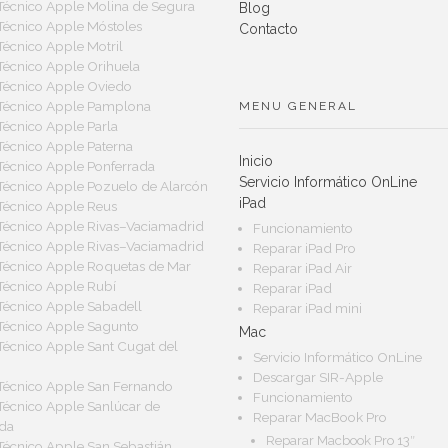
 Técnico Apple Molina de Segura
Blog
 Técnico Apple Móstoles
Contacto
 Técnico Apple Motril
 Técnico Apple Orihuela
 Técnico Apple Oviedo
 Técnico Apple Pamplona
MENU GENERAL
 Técnico Apple Parla
 Técnico Apple Paterna
Inicio
 Técnico Apple Ponferrada
Servicio Informático OnLine
 Técnico Apple Pozuelo de Alarcón
iPad
 Técnico Apple Reus
 Técnico Apple Rivas–Vaciamadrid
Funcionamiento
 Técnico Apple Rivas–Vaciamadrid
Reparar iPad Pro
 Técnico Apple Roquetas de Mar
Reparar iPad Air
 Técnico Apple Rubí
Reparar iPad
 Técnico Apple Sabadell
Reparar iPad mini
 Técnico Apple Sagunto
Mac
 Técnico Apple Sant Cugat del
Servicio Informático OnLine
Descargar SIR-Apple
 Técnico Apple San Fernando
Funcionamiento
 Técnico Apple Sanlúcar de
Reparar MacBook Pro
da
Reparar Macbook Pro 13″
 Técnico Apple San Sebastián