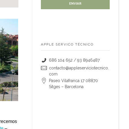
APPLE SERVICO TÉCNICO
686 104 652 / 93 8946487
contacto@appleserviciotecnico.
com
Paseo Vilafranca 17 08870
Sitges – Barcelona
frecemos
te
–