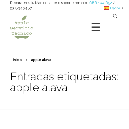
Reparamos tu Mac en taller o soporte remoto-
686 104 652
/
93 8946487
Español
▼
Apple Servicio Técnico
Reparamos iMac - MacBook - Mac nini - Mac pro - iPad
Inicio
apple alava
Entradas etiquetadas:
apple alava